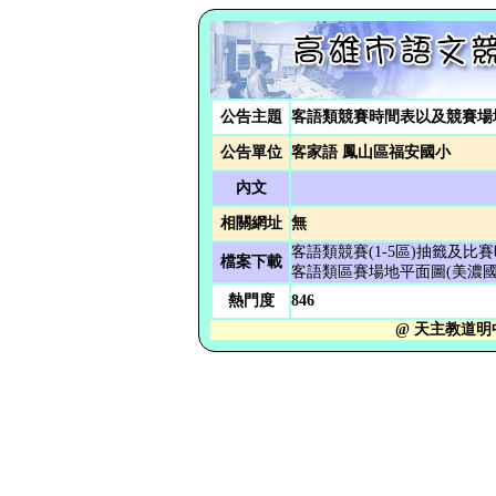
公告主題
客語類競賽時間表以及競賽場
公告單位
客家語 鳳山區福安國小
內文
相關網址
無
客語類競賽(1-5區)抽籤及比
檔案下載
客語類區賽場地平面圖(美濃國
熱門度
846
@ 天主教道明