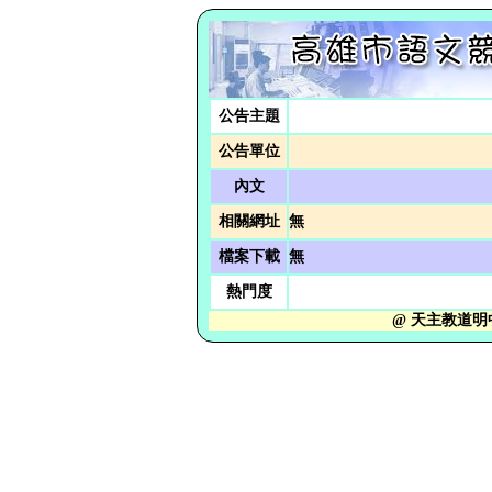
公告主題
公告單位
內文
相關網址
無
檔案下載
無
熱門度
@ 天主教道明