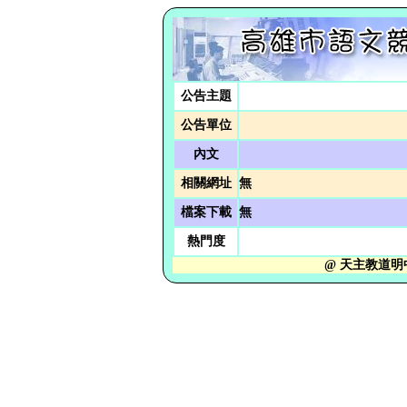
公告主題
公告單位
內文
相關網址
無
檔案下載
無
熱門度
@ 天主教道明